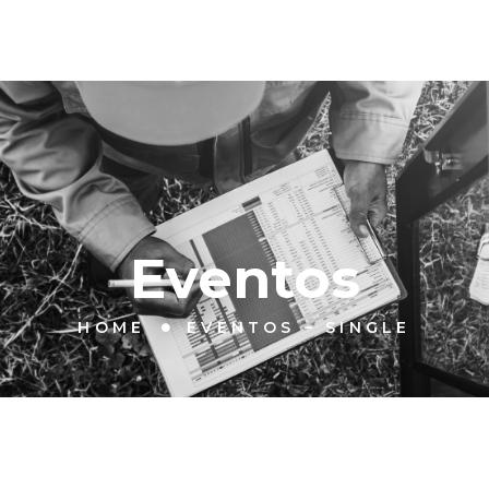
O PROJETO
ATIVIDADES
EVENTOS
EBOOKS
INQ
gle
Eventos
HOME
EVENTOS – SINGLE